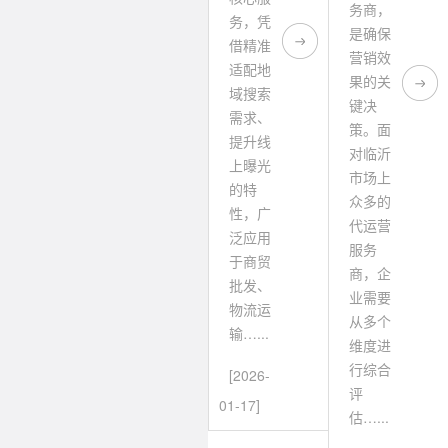
务商，
务，凭
是确保
借精准
营销效
适配地
果的关
域搜索
键决
需求、
策。面
提升线
对临沂
上曝光
市场上
的特
众多的
性，广
代运营
泛应用
服务
于商贸
商，企
批发、
业需要
物流运
从多个
输…...
维度进
行综合
[2026-
评
01-17]
估…...