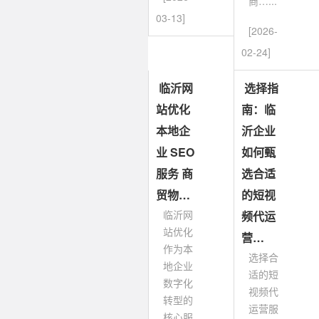
商…...
03-13]
[2026-
02-24]
临沂网
选择指
站优化
南：临
本地企
沂企业
业 SEO
如何甄
服务 商
选合适
贸物…
的短视
临沂网
频代运
站优化
营…
作为本
选择合
地企业
适的短
数字化
视频代
转型的
运营服
核心服