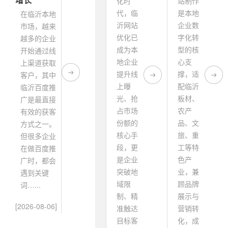
化时
站制作
代，临
是本地
在临沂本地
沂网站
企业数
市场，越来
优化已
字化转
越多的企业
成为本
型的核
开始通过线
地企业
心支
上渠道获取
提升线
撑，适
客户，其中
上曝
配临沂
临沂百度推
光、抢
板材、
广是最直接
占市场
农产
有效的获客
份额的
品、文
方式之一。
核心手
旅、重
但很多企业
段，更
工等特
在做百度推
是企业
色产
广时，都会
突破地
业，兼
遇到关键
域限
顾品牌
词…...
制、精
展示与
[2026-08-06]
准触达
营销转
目标客
化，成