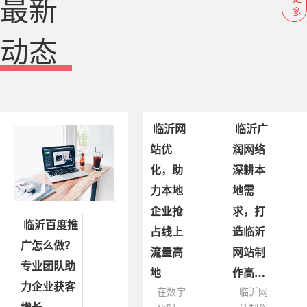
最新
多
动态
临沂网
临沂广
站优
润网络
化，助
深耕本
力本地
地需
企业抢
求，打
临沂百度推
占线上
造临沂
广怎么做？
流量高
网站制
专业团队助
地
作高…
力企业获客
在数字
临沂网
增长