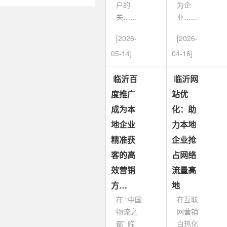
户的
为企
关…...
业…...
[2026-
[2026-
05-14]
04-16]
临沂百
临沂网
度推广
站优
成为本
化：助
地企业
力本地
精准获
企业抢
客的高
占网络
效营销
流量高
方…
地
在 “中国
在互联
物流之
网营销
都” 临
白热化