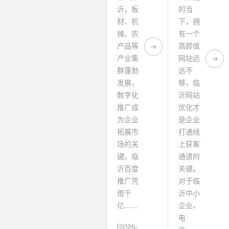
沂，板
的当
材、机
下，拥
械、农
有一个
产品等
高颜值
产业集
网站远
群蓬勃
远不
发展，
够，临
数字化
沂网站
推广成
优化才
为企业
是企业
拓展市
打通线
场的关
上获客
键。临
通道的
沂百度
关键。
推广凭
对于临
借千
沂中小
亿…...
企业、
电
[2026-