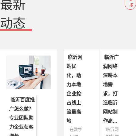
最新
多
动态
临沂网
临沂广
站优
润网络
化，助
深耕本
力本地
地需
企业抢
求，打
临沂百度推
占线上
造临沂
广怎么做？
流量高
网站制
专业团队助
地
作高…
力企业获客
在数字
临沂网
增长