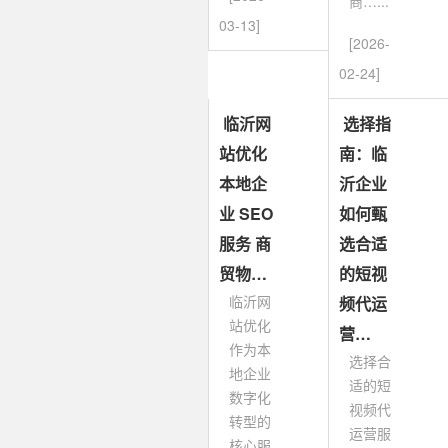
商…...
03-13]
[2026-
02-24]
临沂网
选择指
站优化
南：临
本地企
沂企业
业 SEO
如何甄
服务 商
选合适
贸物…
的短视
临沂网
频代运
站优化
营…
作为本
选择合
地企业
适的短
数字化
视频代
转型的
运营服
核心服