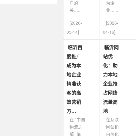
户的
为企
关…...
业…...
[2026-
[2026-
05-14]
04-16]
临沂百
临沂网
度推广
站优
成为本
化：助
地企业
力本地
精准获
企业抢
客的高
占网络
效营销
流量高
方…
地
在 “中国
在互联
物流之
网营销
都” 临
白热化