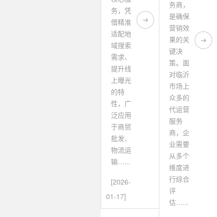
务商，
务，凭
是确保
借精准
营销效
适配地
果的关
域搜索
键决
需求、
策。面
提升线
对临沂
上曝光
市场上
的特
众多的
性，广
代运营
泛应用
服务
于商贸
商，企
批发、
业需要
物流运
从多个
输…...
维度进
行综合
[2026-
评
01-17]
估…...