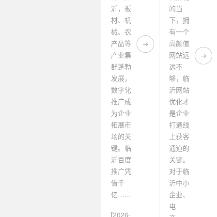
沂，板
的当
材、机
下，拥
械、农
有一个
产品等
高颜值
产业集
网站远
群蓬勃
远不
发展，
够，临
数字化
沂网站
推广成
优化才
为企业
是企业
拓展市
打通线
场的关
上获客
键。临
通道的
沂百度
关键。
推广凭
对于临
借千
沂中小
亿…...
企业、
电
[2026-