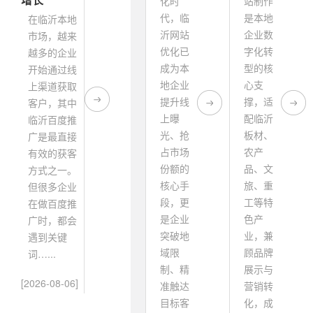
化时
站制作
代，临
是本地
在临沂本地
沂网站
企业数
市场，越来
优化已
字化转
越多的企业
成为本
型的核
开始通过线
地企业
心支
上渠道获取
提升线
撑，适
客户，其中
上曝
配临沂
临沂百度推
光、抢
板材、
广是最直接
占市场
农产
有效的获客
份额的
品、文
方式之一。
核心手
旅、重
但很多企业
段，更
工等特
在做百度推
是企业
色产
广时，都会
突破地
业，兼
遇到关键
域限
顾品牌
词…...
制、精
展示与
[2026-08-06]
准触达
营销转
目标客
化，成