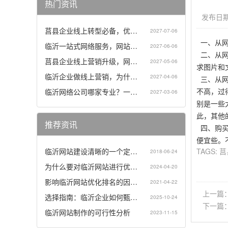
热门资讯
发布日期：
莒县企业线上转型必备，优…
2027-07-06
一、从网
临沂一站式网络服务，网站…
2027-06-06
二、从网
莒县企业线上营销升级，网…
2027-05-06
求图片和
临沂企业做线上营销，为什…
2027-04-06
三、从网
不高，过
临沂网络公司哪家专业？一…
2027-03-06
别是一些
此，其他
推荐资讯
四、购买
便宜些。
临沂网站建设清晰的一个定…
TAGS:
莒
2018-06-24
为什么要对临沂网站进行优…
2024-04-20
影响临沂网站优化排名的因…
2021-04-22
上一篇
选择指南：临沂企业如何甄…
2025-10-24
下一篇
临沂网站制作的可行性分析
2023-11-15