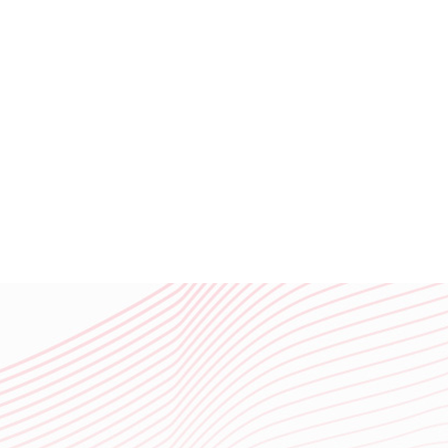
临沂广润网络服务有限公司一家专业从事网络技术服务的企业,公司主要从事临沂百度推广,临沂360实力商家,网站策划,网站建设,网站优化,淘宝运营,微信营销,企业400电话等业务.专业的临沂网站建设、网站推广团队，为您提供建站到营销推广全方位的网络解决方案
临沂广润网络服务有限公司一家专业从事网络技术服务的企业,公司主
丽丰新材料