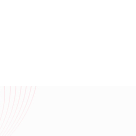
站建设、网站推广团队，为您提供建站到营销推广全方位的网络解决方案
临沂广润网络服务有限公司一家专业从事网络技术服务的企业,公司主要从事临沂百度推广,临沂360实力商家,网站策划,网站建设,网站优化,淘宝运营,微信营销,企业400电话等业务.专业的临沂网站建设、网站推广团队，为您提供建站到营销推广全方位的网络解决方案
柠檬服饰
莫繁家居