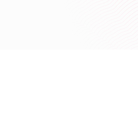
62%
“
”