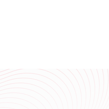
临沂广润网络服务有限公司一家专业从事网络技术服务的企业,公司主要从事临沂百度推广,临沂360实力商家,网站策划,网站建设,网站优化,淘宝运营,微信营销,企业400电话等业务.专业的临沂网
周兴建材
木震东方
要从事临沂百度推广,临沂360实力商家,网站策划,网站建设,网站优化,淘宝运营,微信营销,企业400电话等业务.专业的临沂网站建设、网站推广团队，为您提供建站到营销推广全方位的网络解决方案
佳晶木业