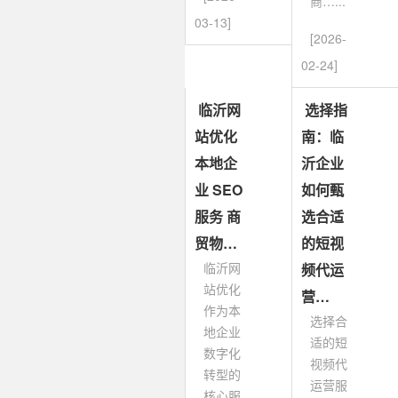
商…...
03-13]
[2026-
02-24]
临沂网
选择指
站优化
南：临
本地企
沂企业
业 SEO
如何甄
服务 商
选合适
贸物…
的短视
临沂网
频代运
站优化
营…
作为本
选择合
地企业
适的短
数字化
视频代
转型的
运营服
核心服