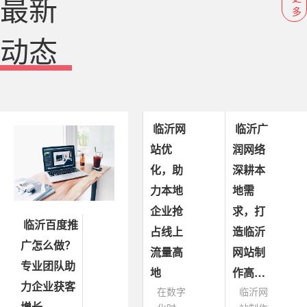
最新
多
动态
临沂网
临沂广
站优
润网络
化，助
深耕本
力本地
地需
企业抢
求，打
临沂百度推
占线上
造临沂
广怎么做？
流量高
网站制
专业团队助
地
作高…
力企业获客
在数字
临沂网
增长