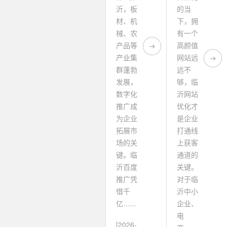
沂，板
的当
材、机
下，拥
械、农
有一个
产品等
高颜值
产业集
网站远
群蓬勃
远不
发展，
够，临
数字化
沂网站
推广成
优化才
为企业
是企业
拓展市
打通线
场的关
上获客
键。临
通道的
沂百度
关键。
推广凭
对于临
借千
沂中小
亿…...
企业、
电
[2026-