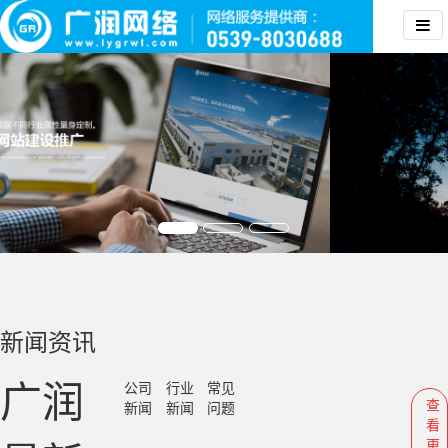
新闻资讯
广润
公司
行业
常见
查
新闻
新闻
问题
看
更