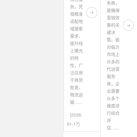
务商，
务，凭
是确保
借精准
营销效
适配地
果的关
域搜索
键决
需求、
策。面
提升线
对临沂
上曝光
市场上
的特
众多的
性，广
代运营
泛应用
服务
于商贸
商，企
批发、
业需要
物流运
从多个
输…...
维度进
行综合
[2026-
评
01-17]
估…...