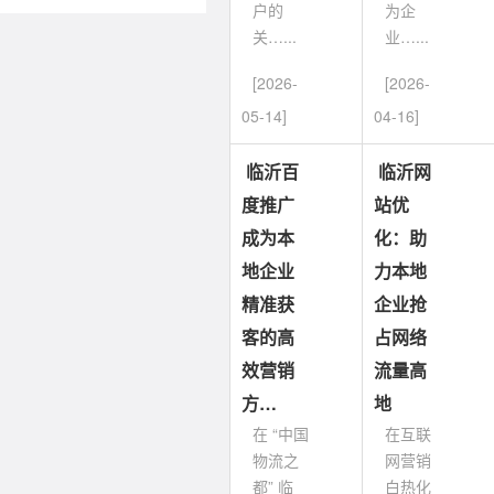
户的
为企
关…...
业…...
[2026-
[2026-
05-14]
04-16]
临沂百
临沂网
度推广
站优
成为本
化：助
地企业
力本地
精准获
企业抢
客的高
占网络
效营销
流量高
方…
地
在 “中国
在互联
物流之
网营销
都” 临
白热化