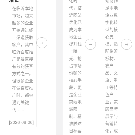
化时
站制作
代，临
是本地
在临沂本地
沂网站
企业数
市场，越来
优化已
字化转
越多的企业
成为本
型的核
开始通过线
地企业
心支
上渠道获取
提升线
撑，适
客户，其中
上曝
配临沂
临沂百度推
光、抢
板材、
广是最直接
占市场
农产
有效的获客
份额的
品、文
方式之一。
核心手
旅、重
但很多企业
段，更
工等特
在做百度推
是企业
色产
广时，都会
突破地
业，兼
遇到关键
域限
顾品牌
词…...
制、精
展示与
[2026-08-06]
准触达
营销转
目标客
化，成