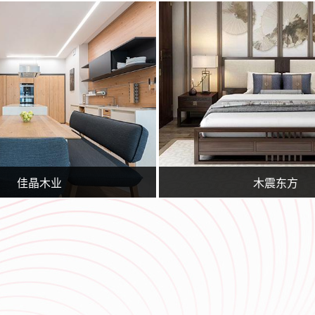
要从事临沂百度推广,临沂360实力商家,网站策划,网站建设,网站优化,淘宝运营,微信营销,企业400电话等业务.专业的临沂网站建设、网站推广团队，为您提供建站到营销推广全方位的网络解决方案
临沂广润网络服务有限公司一家专业从事网络技术服务的企业,公司主要从事临沂百度推广,临沂360实力商家,网站策划,网站建设,网站优化,淘宝运营,微信营销,企业400电话等业务.专业的临沂网
佳晶木业
木震东方