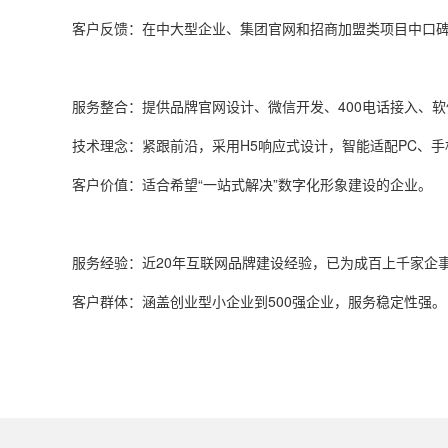
‌客户反馈‌：在中大型企业、集团官网和招商加盟类项目中口
‌服务整合‌：提供品牌官网设计、微信开发、
400
电话接入、软
‌技术理念‌：紧跟前沿，采用
H5
响应式设计，智能适配
PC
、手
‌客户价值‌：适合希望“一站式解决”数字化形象建设的企业。
‌服务经验‌：近20年互联网品牌建设经验，已为成百上千家
‌客户群体‌：涵盖创业型小企业到
500
强企业，服务稳定性强。