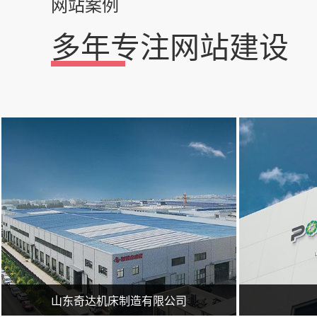
网站案例
多年专注网站建设
山东奇达机床制造有限公司成立于1996年，具有多年设计机床加工经验，拥有完整、科学的质量管理体系。主要产品有龙门加工中心、高速钻床（U钻）、专用机床、多孔钻、多轴镗、多轴铣、多工位加工专机、各种工装夹具等。服务于多家军工制造、汽车零部件、工程机械加工厂家，对于提高产品质量及生产效率、减少成本，取得了好的成绩，深受客户好评。 http://www.sdqdjccn.com/
临沂广润网络服务有限公司一家专业从事网络技术服务的企业,公司主
山东奇达机床制造有限公司