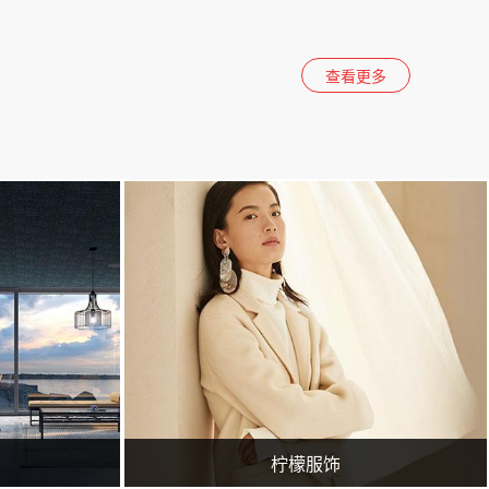
查看更多
站建设、网站推广团队，为您提供建站到营销推广全方位的网络解决方案
临沂广润网络服务有限公司一家专业从事网络技术服务的企业,公司主要从事临沂百度推广,临沂360实力商家,网站策划,网站建设,网站优化,淘宝运营,微信营销,企业400电话等业务.专业的临沂网站建设、网站推广团队，为您提供建站到营销推广全方位的网络解决方案
柠檬服饰