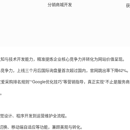
分销商城开发
获
认知与技术开发能力，精准提炼企业核心竞争力并转化为网站价值呈现。
核心竞争力，上线三个月后国际询盘量首次超过国内，官网跳出率下降
62%
度爱采购排名规则”“
Google
优化技巧
”
等营销指导，真正实现
“
不止是服务商
。
觉设计、程序开发到运营维护全流程。
切换、移动端自适应等功能，兼顾美观与转化。