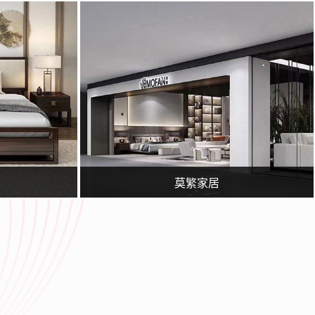
站建设、网站推广团队，为您提供建站到营销推广全方位的网络解决方案
临沂广润网络服务有限公司一家专业从事网络技术服务的企业,公司主要从事临沂百度推广,临沂360实力商家,网站策划,网站建设,网站优化,淘宝运营,微信营销,企业400电话等业务.专业的临沂网站建设、网站推广团队，为您提供建站到营销推广全方位的网络解决方案
莫繁家居