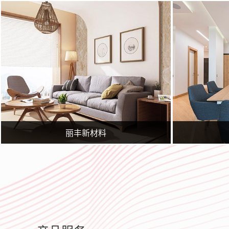
临沂广润网络服务有限公司一家专业从事网络技术服务的企业,公司主要从事临沂百度推广,临沂360实力商家,网站策划,网站建设,网站优化,淘宝运营,微信营销,企业400电话等业务.专业的临沂网站建设、网站推广团队，为您提供建站到营销推广全方位的网络解决方案
临沂广润网络服务有限公司一家专业从事网络技术服务的企业,公司主
丽丰新材料