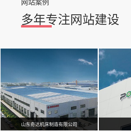
网站案例
多年专注网站建设
山东奇达机床制造有限公司成立于1996年，具有多年设计机床加工经验，拥有完整、科学的质量管理体系。主要产品有龙门加工中心、高速钻床（U钻）、专用机床、多孔钻、多轴镗、多轴铣、多工位加工专机、各种工装夹具等。服务于多家军工制造、汽车零部件、工程机械加工厂家，对于提高产品质量及生产效率、减少成本，取得了好的成绩，深受客户好评。 http://www.sdqdjccn.com/
临沂广润网络服务有限公司一家专业从事网络技术服务的企业,公司主
山东奇达机床制造有限公司