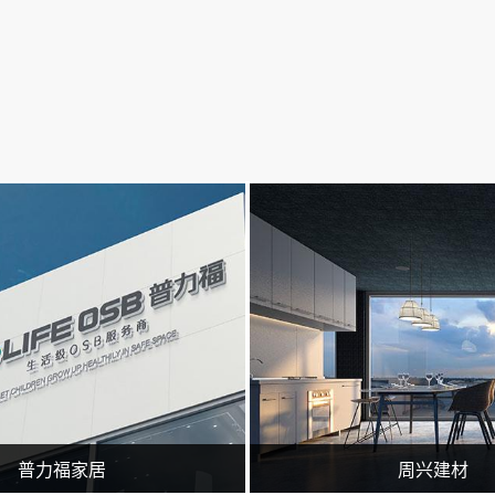
要从事临沂百度推广,临沂360实力商家,网站策划,网站建设,网站优化,淘宝运营,微信营销,企业400电话等业务.专业的临沂网站建设、网站推广团队，为您提供建站到营销推广全方位的网络解决方案
临沂广润网络服务有限公司一家专业从事网络技术服务的企业,公司主要从事临沂百度推广,临沂360实力商家,网站策划,网站建设,网站优化,淘宝运营,微信营销,企业400电话等业务.专业的临沂网
普力福家居
周兴建材