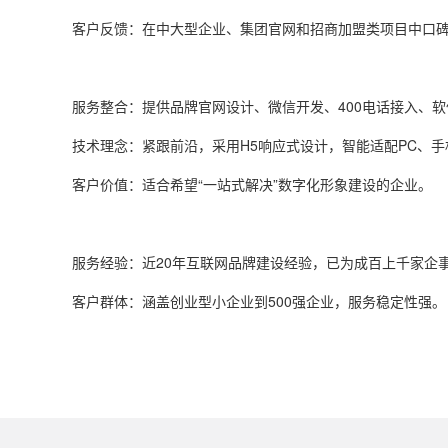
‌客户反馈‌：在中大型企业、集团官网和招商加盟类项目中口
‌服务整合‌：提供品牌官网设计、微信开发、
400
电话接入、软
‌技术理念‌：紧跟前沿，采用
H5
响应式设计，智能适配
PC
、手
‌客户价值‌：适合希望“一站式解决”数字化形象建设的企业。
‌服务经验‌：近20年互联网品牌建设经验，已为成百上千家
‌客户群体‌：涵盖创业型小企业到
500
强企业，服务稳定性强。