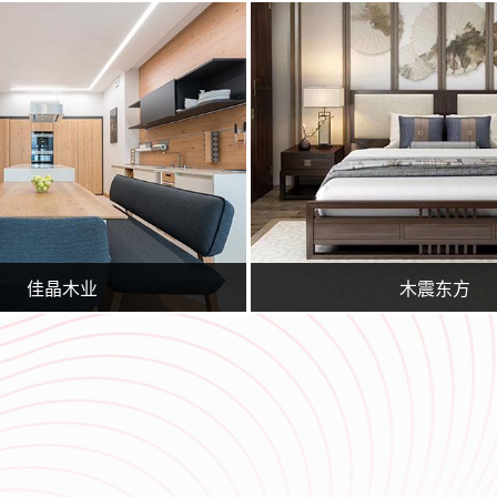
要从事临沂百度推广,临沂360实力商家,网站策划,网站建设,网站优化,淘宝运营,微信营销,企业400电话等业务.专业的临沂网站建设、网站推广团队，为您提供建站到营销推广全方位的网络解决方案
临沂广润网络服务有限公司一家专业从事网络技术服务的企业,公司主要从事临沂百度推广,临沂360实力商家,网站策划,网站建设,网站优化,淘宝运营,微信营销,企业400电话等业务.专业的临沂网
佳晶木业
木震东方