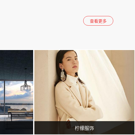
查看更多
站建设、网站推广团队，为您提供建站到营销推广全方位的网络解决方案
临沂广润网络服务有限公司一家专业从事网络技术服务的企业,公司主要从事临沂百度推广,临沂360实力商家,网站策划,网站建设,网站优化,淘宝运营,微信营销,企业400电话等业务.专业的临沂网站建设、网站推广团队，为您提供建站到营销推广全方位的网络解决方案
柠檬服饰