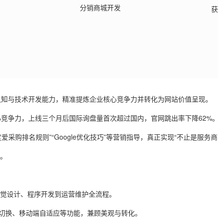
分销商城开发
获
认知与技术开发能力，精准提炼企业核心竞争力并转化为网站价值呈现。
核心竞争力，上线三个月后国际询盘量首次超过国内，官网跳出率下降
62%
度爱采购排名规则”“
Google
优化技巧
”
等营销指导，真正实现
“
不止是服务商
。
觉设计、程序开发到运营维护全流程。
切换、移动端自适应等功能，兼顾美观与转化。