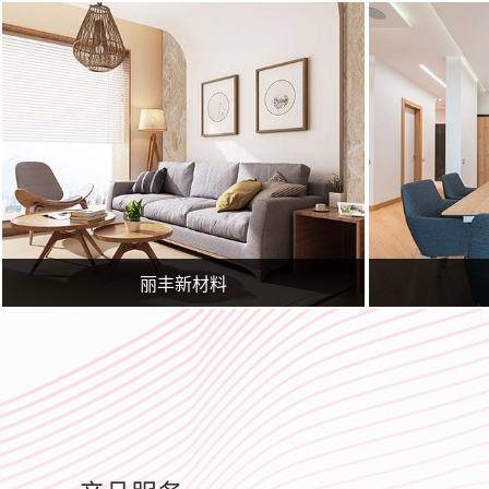
临沂广润网络服务有限公司一家专业从事网络技术服务的企业,公司主要从事临沂百度推广,临沂360实力商家,网站策划,网站建设,网站优化,淘宝运营,微信营销,企业400电话等业务.专业的临沂网站建设、网站推广团队，为您提供建站到营销推广全方位的网络解决方案
临沂广润网络服务有限公司一家专业从事网络技术服务的企业,公司主
丽丰新材料