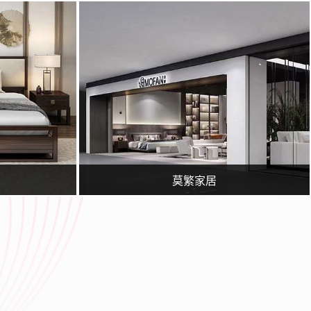
站建设、网站推广团队，为您提供建站到营销推广全方位的网络解决方案
临沂广润网络服务有限公司一家专业从事网络技术服务的企业,公司主要从事临沂百度推广,临沂360实力商家,网站策划,网站建设,网站优化,淘宝运营,微信营销,企业400电话等业务.专业的临沂网站建设、网站推广团队，为您提供建站到营销推广全方位的网络解决方案
莫繁家居