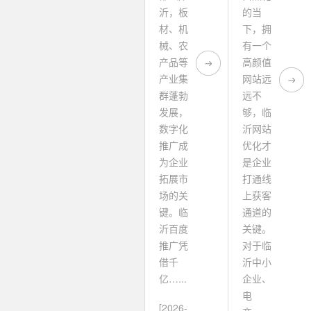
沂，板
的当
材、机
下，拥
械、农
有一个
产品等
高颜值
产业集
网站远
群蓬勃
远不
发展，
够，临
数字化
沂网站
推广成
优化才
为企业
是企业
拓展市
打通线
场的关
上获客
键。临
通道的
沂百度
关键。
推广凭
对于临
借千
沂中小
亿…...
企业、
电
[2026-