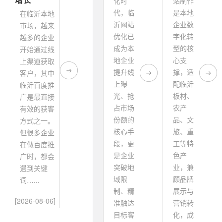
化时
站制作
代，临
是本地
在临沂本地
沂网站
企业数
市场，越来
优化已
字化转
越多的企业
成为本
型的核
开始通过线
地企业
心支
上渠道获取
提升线
撑，适
客户，其中
上曝
配临沂
临沂百度推
光、抢
板材、
广是最直接
占市场
农产
有效的获客
份额的
品、文
方式之一。
核心手
旅、重
但很多企业
段，更
工等特
在做百度推
是企业
色产
广时，都会
突破地
业，兼
遇到关键
域限
顾品牌
词…...
制、精
展示与
[2026-08-06]
准触达
营销转
目标客
化，成