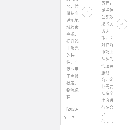
务商，
务，凭
是确保
借精准
营销效
适配地
果的关
域搜索
键决
需求、
策。面
提升线
对临沂
上曝光
市场上
的特
众多的
性，广
代运营
泛应用
服务
于商贸
商，企
批发、
业需要
物流运
从多个
输…...
维度进
行综合
[2026-
评
01-17]
估…...