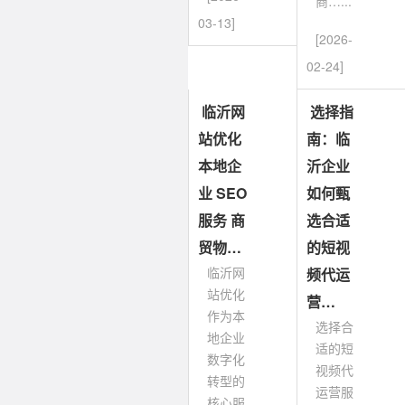
商…...
03-13]
[2026-
02-24]
临沂网
选择指
站优化
南：临
本地企
沂企业
业 SEO
如何甄
服务 商
选合适
贸物…
的短视
临沂网
频代运
站优化
营…
作为本
选择合
地企业
适的短
数字化
视频代
转型的
运营服
核心服