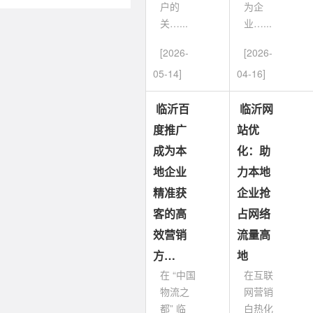
户的
为企
关…...
业…...
[2026-
[2026-
05-14]
04-16]
临沂百
临沂网
度推广
站优
成为本
化：助
地企业
力本地
精准获
企业抢
客的高
占网络
效营销
流量高
方…
地
在 “中国
在互联
物流之
网营销
都” 临
白热化