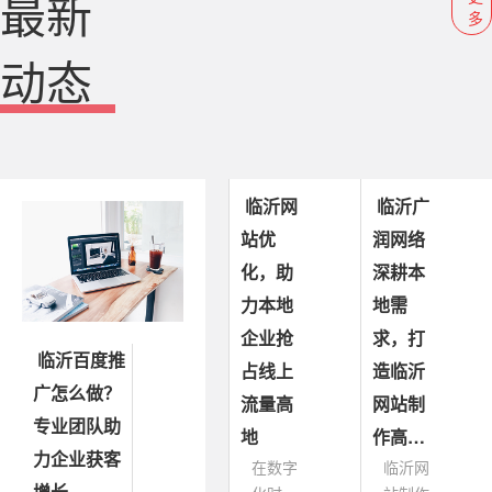
最新
多
动态
临沂网
临沂广
站优
润网络
化，助
深耕本
力本地
地需
企业抢
求，打
临沂百度推
占线上
造临沂
广怎么做？
流量高
网站制
专业团队助
地
作高…
力企业获客
在数字
临沂网
增长